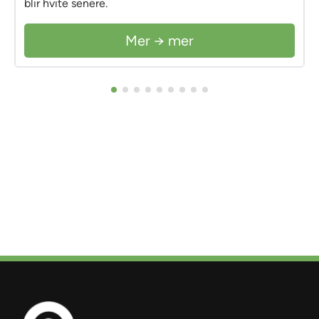
blir hvite senere.
Mer → mer