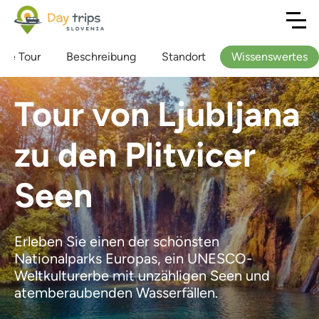
 die Tour
Beschreibung
Standort
Wissenswertes
Tour von Ljubljana
zu den Plitvicer
Seen
Erleben Sie einen der schönsten
Nationalparks Europas, ein UNESCO-
Weltkulturerbe mit unzähligen Seen und
atemberaubenden Wasserfällen.