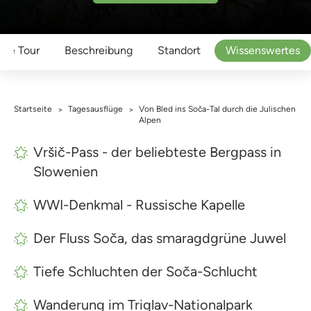
 die Tour
Beschreibung
Standort
Wissenswertes
Startseite
Tagesausflüge
Von Bled ins Soča-Tal durch die Julischen
>
>
Alpen
Vršič-Pass - der beliebteste Bergpass in
Slowenien
WWI-Denkmal - Russische Kapelle
Der Fluss Soča, das smaragdgrüne Juwel
Tiefe Schluchten der Soča-Schlucht
Wanderung im Triglav-Nationalpark