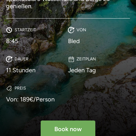
genießen.
STARTZEIT
VON
8:45
Bled
DAUER
ZEITPLAN
11 Stunden
Jeden Tag
PREIS
Von: 189€/Person
Book now