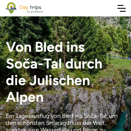
Von Bled ins
Soča-Tal durch
die Julischen
Alpen
Ein Tagesausflug von Bled ins Soča-Tal, um
den schönsten Smaragdfluss der Welt,
spektakuläre Wasserfälle und Berge zu