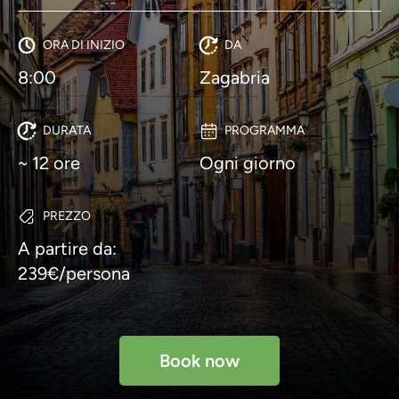
ORA DI INIZIO
DA
8:00
Zagabria
DURATA
PROGRAMMA
~ 12 ore
Ogni giorno
PREZZO
A partire da:
239€/persona
Book now