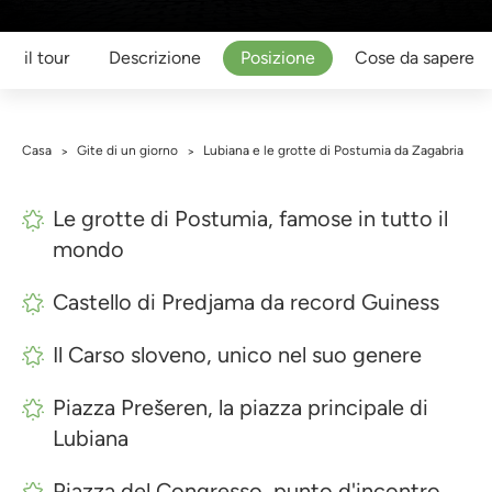
er il tour
Descrizione
Posizione
Cose da sapere
Casa
Gite di un giorno
Lubiana e le grotte di Postumia da Zagabria
>
>
Le grotte di Postumia, famose in tutto il
mondo
Castello di Predjama da record Guiness
Il Carso sloveno, unico nel suo genere
Piazza Prešeren, la piazza principale di
Lubiana
Piazza del Congresso, punto d'incontro