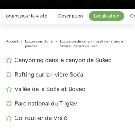
mportant pour la visite
Description
Localisation
Ce
Accueil
Excursions d'une
Excursion de canyoning et de rafting à
>
>
journée
Soča au départ de Bled
Canyoning dans le canyon de Sušec
Rafting sur la rivière Soča
Vallée de la Soča et Bovec
Parc national du Triglav
Col routier de Vršič