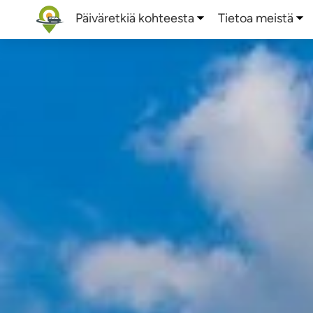
Päiväretkiä kohteesta
Tietoa meistä