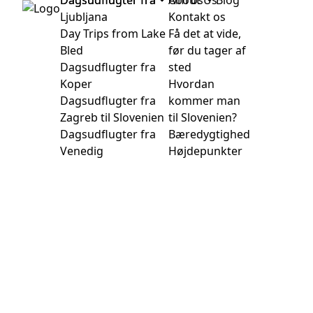
Dagsudflugter fra
Dagsudflugter fra
Om os
About Us
Blog
Ljubljana
Kontakt os
Day Trips from Lake
Få det at vide,
Bled
før du tager af
Dagsudflugter fra
sted
Koper
Hvordan
Dagsudflugter fra
kommer man
Zagreb til Slovenien
til Slovenien?
Dagsudflugter fra
Bæredygtighed
Venedig
Højdepunkter